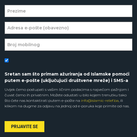
Sretan sam što primam ažuriranja od Islamske pomoći
putem e-pošte (uključujući društvene mreže) i SMS-a
Uvijek ćemo postupati s vašim ličnim podacima s najvećom pažnjom i
čuvat ćemo ih privatnim. Možete odustati u bilo kojem trenutku tako
što ćete nas kontaktirati putem e-pošte na
info@islamic-relief.ba
, ili
klikom na dugme za odjavu na jednoj od e-poruka koje primite od nas.
PRIJAVITE SE