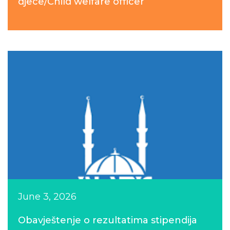
djece/Child welfare officer
June 3, 2026
Obavještenje o rezultatima stipendija