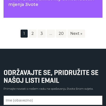
mijenja živote
1
2
3
…
20
Next »
ODRŽAVAJTE SE, PRIDRUŽITE SE
NAŠOJ LISTI EMAIL
Primajte novosti o našem radu na spašavanju života širom svijeta.