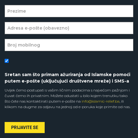
Sretan sam što primam ažuriranja od Islamske pomoći
putem e-pošte (uključujući društvene mreže) i SMS-a
Uvijek ćemo postupati s vašim ličnim podacima s najvećom pažnjom i
čuvat ćemo ih privatnim. Možete odustati u bilo kojem trenutku tako
što ćete nas kontaktirati putem e-pošte na
info@islamic-relief.ba
, ili
klikom na dugme za odjavu na jednoj od e-poruka koje primite od nas.
PRIJAVITE SE