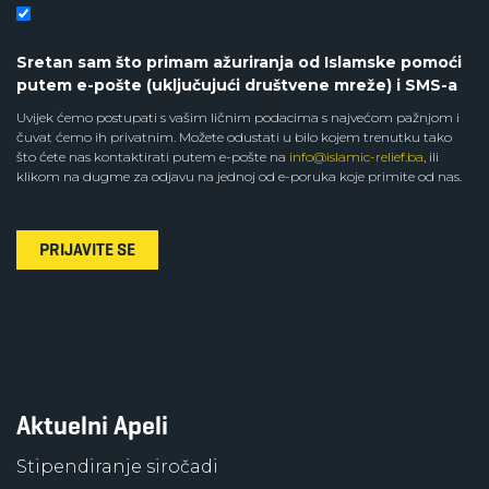
Sretan sam što primam ažuriranja od Islamske pomoći
putem e-pošte (uključujući društvene mreže) i SMS-a
Uvijek ćemo postupati s vašim ličnim podacima s najvećom pažnjom i
čuvat ćemo ih privatnim. Možete odustati u bilo kojem trenutku tako
što ćete nas kontaktirati putem e-pošte na
info@islamic-relief.ba
, ili
klikom na dugme za odjavu na jednoj od e-poruka koje primite od nas.
PRIJAVITE SE
Aktuelni Apeli
Stipendiranje siročadi