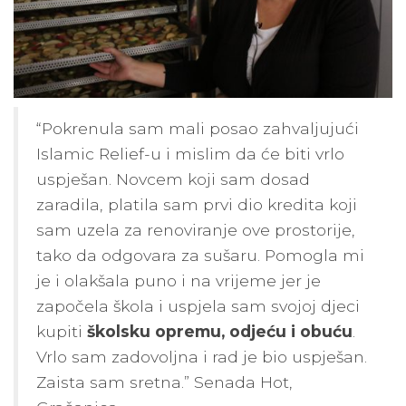
“Pokrenula sam mali posao zahvaljujući
Islamic Relief-u i mislim da će biti vrlo
uspješan. Novcem koji sam dosad
zaradila, platila sam prvi dio kredita koji
sam uzela za renoviranje ove prostorije,
tako da odgovara za sušaru. Pomogla mi
je i olakšala puno i na vrijeme jer je
započela škola i uspjela sam svojoj djeci
kupiti
školsku opremu, odjeću i obuću
.
Vrlo sam zadovoljna i rad je bio uspješan.
Zaista sam sretna.” Senada Hot,