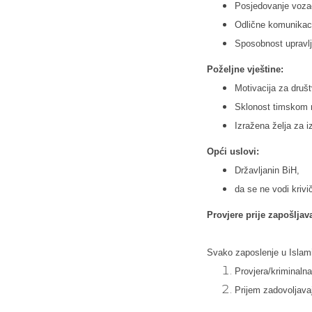
Posjedovanje vozač
Odlične komunikaci
Sposobnost upravlja
Poželjne vještine:
Motivacija za dru
Sklonost timskom 
Izražena želja za i
Opći uslovi:
Državljanin BiH,
da se ne vodi krivi
Provjere prije zapošljav
Svako zaposlenje u Islami
Provjera/kriminalna
Prijem zadovoljava