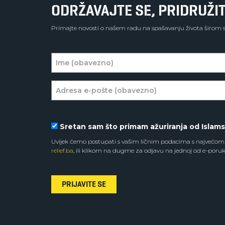
ODRŽAVAJTE SE, PRIDRUŽIT
Primajte novosti o našem radu na spašavanju života širom sv
Sretan sam što primam ažuriranja od Islam
Uvijek ćemo postupati s vašim ličnim podacima s najvećom 
relief.ba
, ili klikom na dugme za odjavu na jednoj od e-poruk
PRIJAVITE SE