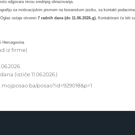
esto odgovara nivou srednjeg obrazovanja.
iografiju sa motivacijskim pismom na bosanskom jeziku, sa kontakt podacima
. Oglas ostaje otvoren
7 radnih dana (do 11.06.2026.g).
Kontaktirani će biti s
i Hercegovina
ad iz firme)
.06.2026.
 dana (ističe 11.06.2026.)
ci.mojposao.ba/posao?id=929018&p=1