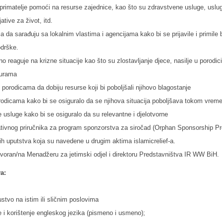
e primatelje pomoći na resurse zajednice, kao što su zdravstvene usluge, usl
jative za život, itd.
a sarađuju sa lokalnim vlastima i agencijama kako bi se prijavile i primile be
drške.
sno reaguje na krizne situacije kao što su zlostavljanje djece, nasilje u porodici
durama
orodicama da dobiju resurse koji bi poboljšali njihovo blagostanje
porodicama kako bi se osiguralo da se njihova situacija poboljšava tokom vrem
 usluge kako bi se osiguralo da su relevantne i djelotvorne
ativnog priručnika za program sponzorstva za siročad (Orphan Sponsorship 
ih uputstva koja su navedene u drugim aktima islamicrelief-a.
ovoran/na Menadžeru za jetimski odjel i direktoru Predstavništva IR WW BiH.
a:
stvo na istim ili sličnim poslovima
 i korištenje engleskog jezika (pismeno i usmeno);