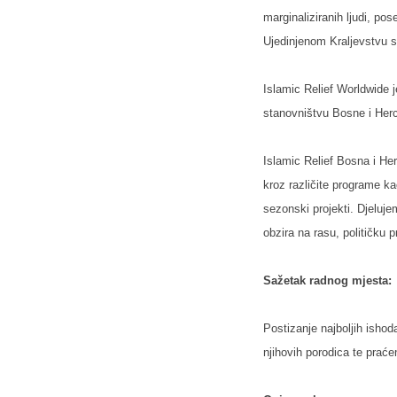
marginaliziranih ljudi, po
Ujedinjenom Kraljevstvu s
Islamic Relief Worldwide 
stanovništvu Bosne i Herc
Islamic Relief Bosna i He
kroz različite programe kao
sezonski projekti. Djeluj
obzira na rasu, političku p
Sažetak radnog mjesta:
Postizanje najboljih ishod
njihovih porodica te prać