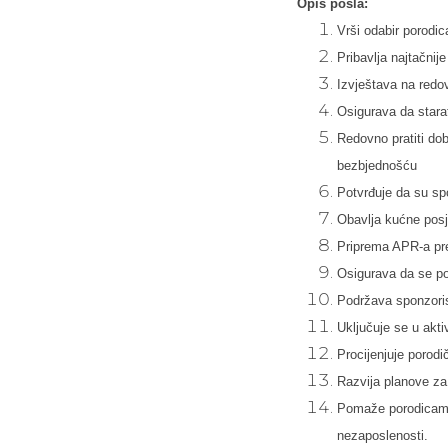
Opis posla:
Vrši odabir porodic
Pribavlja najtačnij
Izvještava na redo
Osigurava da stara
Redovno pratiti dob
bezbjednošću
Potvrđuje da su sp
Obavlja kućne pos
Priprema APR-a pr
Osigurava da se po
Podržava sponzorisa
Uključuje se u akti
Procijenjuje porodi
Razvija planove za
Pomaže porodicama 
nezaposlenosti.