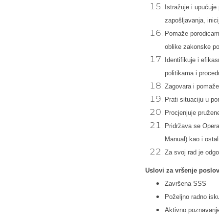
Istražuje i upućuj
zapošljavanja, inici
Pomaže porodicama d
oblike zakonske po
Identifikuje i efika
politikama i proce
Zagovara i pomaže p
Prati situaciju u 
Procjenjuje pružene
Pridržava se Oper
Manual) kao i ostal
Za svoj rad je odg
Uslovi za vršenje poslov
Završena SSS
Poželjno radno isku
Aktivno poznavanje