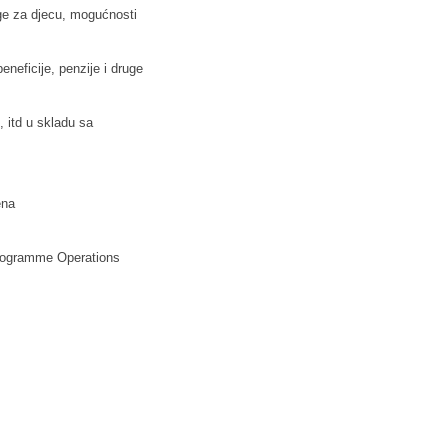
uge za djecu, mogućnosti
neficije, penzije i druge
, itd u skladu sa
ena
Programme Operations