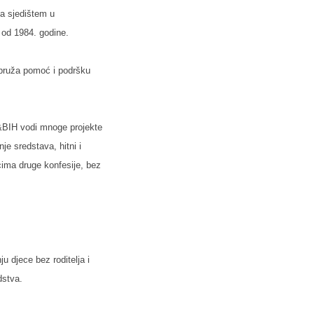
sa sjedištem u
 od 1984. godine.
 pruža pomoć i podršku
R&BIH vodi mnoge projekte
je sredstava, hitni i
cima druge konfesije, bez
u djece bez roditelja i
dstva.