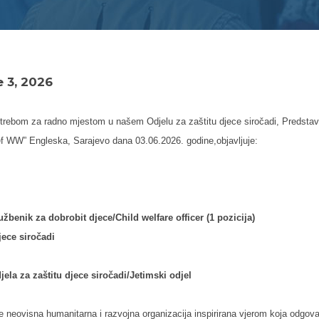
 3, 2026
rebom za radno mjestom u našem Odjelu za zaštitu djece siročadi, Predstav
ief WW” Engleska, Sarajevo dana 03.06.2026. godine,objavljuje:
žbenik za dobrobit djece/Child welfare officer (1 pozicija)
jece siročadi
ela za zaštitu djece siročadi/Jetimski odjel
e neovisna humanitarna i razvojna organizacija inspirirana vjerom koja odgovar