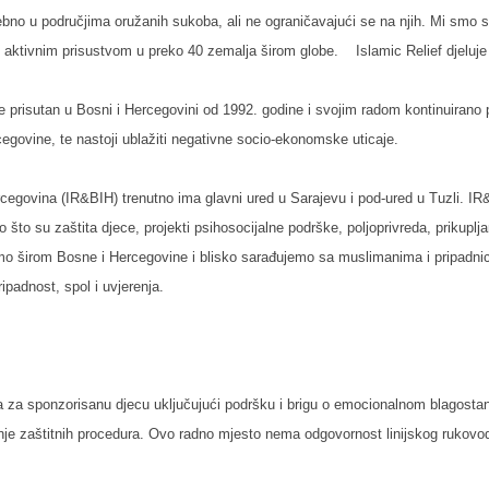
sebno u područjima oružanih sukoba, ali ne ograničavajući se na njih. Mi smo 
 aktivnim prisustvom u preko 40 zemalja širom globe. Islamic Relief djeluje
je prisutan u Bosni i Hercegovini od 1992. godine i svojim radom kontinuirano
egovine, te nastoji ublažiti negativne socio-ekonomske uticaje.
rcegovina (IR&BIH) trenutno ima glavni ured u Sarajevu i pod-ured u Tuzli. I
 što su zaštita djece, projekti psihosocijalne podrške, poljoprivreda, prikupljan
emo širom Bosne i Hercegovine i blisko sarađujemo sa muslimanima i pripadni
ripadnost, spol i uvjerenja.
a za sponzorisanu djecu uključujući podršku i brigu o emocionalnom blagostanj
enje zaštitnih procedura. Ovo radno mjesto nema odgovornost linijskog rukovo