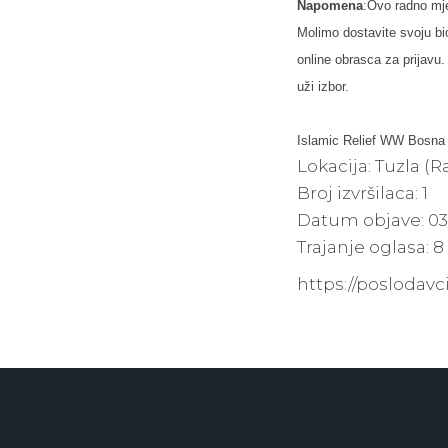
Napomena
:Ovo radno mj
Molimo dostavite svoju b
online obrasca za prijavu
uži izbor.
Islamic Relief WW Bosna 
Lokacija:
Tuzla (R
Broj izvršilaca:
1
Datum objave:
03
Trajanje oglasa:
8
https://poslodav