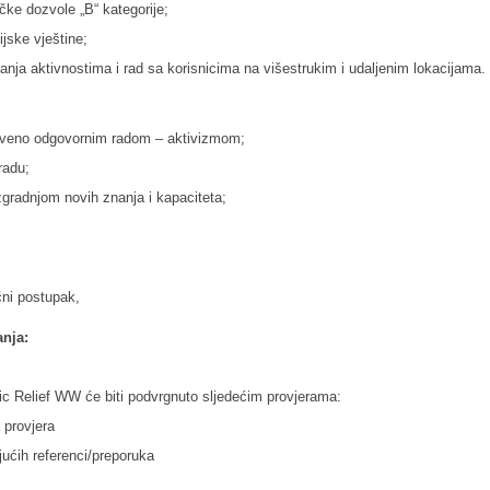
ke dozvole „B“ kategorije;
jske vještine;
nja aktivnostima i rad sa korisnicima na višestrukim i udaljenim lokacijama.
štveno odgovornim radom – aktivizmom;
radu;
zgradnjom novih znanja i kapaciteta;
čni postupak,
anja:
c Relief WW će biti podvrgnuto sljedećim provjerama:
 provjera
jućih referenci/preporuka