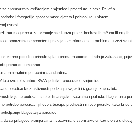
a za sponzorstvo korištenjem smjernica i procedura Islamic Relief-a.
e podatke i fotografije sponzoriranog djeteta i pohranjuje u sistem
vnoj osnovi
telj ima mogućnost za primanje sredstava putem bankovnih računa ili drugih 
robit sponzorisane porodice i prijavlja sve informacije i probleme u vezi sa nj
onzorisane porodice primale uplate prema rasporedu i kada je zakazano, prijav
jete prema smjernicama
ema minimalnim potrebnim standardima
štuju sve relevantne IRWW politike, procedure i smjernice
ne porodice kroz aktivnosti podizanja svijesti i izgradnje kapaciteta
vnosti koje će podržati fizičko, finansijsko, socijalno i psihičko blagostanje po
čne potrebe porodica, njihove situacije, prednosti i mreže podrške kako bi se odr
 poboljšanje blagostanja porodice
da se prilagode promjenama i izazovima u svom životu, kao što su u slučaju 