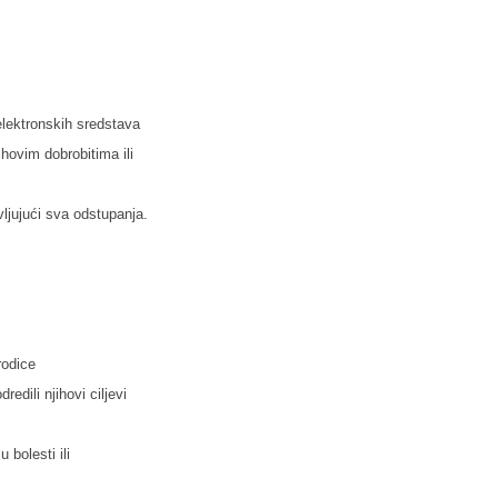
elektronskih sredstava
ihovim dobrobitima ili
ljujući sva odstupanja.
rodice
edili njihovi ciljevi
bolesti ili