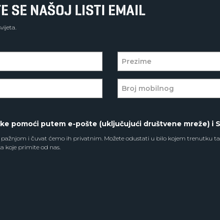
E SE NAŠOJ LISTI EMAIL
ijeta.
ske pomoći putem e-pošte (uključujući društvene mreže) i 
pažnjom i čuvat ćemo ih privatnim. Možete odustati u bilo kojem trenutku ta
a koje primite od nas.