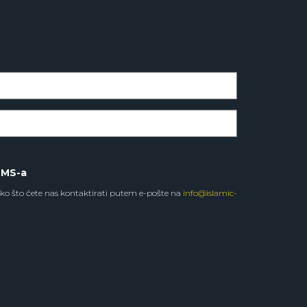
SMS-a
ko što ćete nas kontaktirati putem e-pošte na
info@islamic-