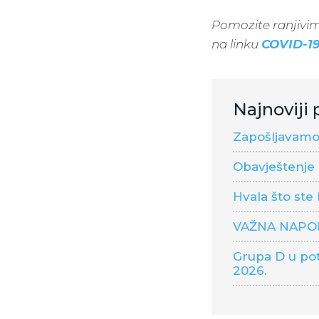
Pomozite ranjivim
na linku
COVID-1
Najnoviji 
Zapošljavamo 
Obavještenje 
Hvala što ste
VAŽNA NAP
Grupa D u pot
2026.