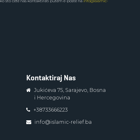
ko što ćete nas kontaktirati putem e-pošte na
info@islamic-
Kontaktiraj Nas
Jukićeva 75, Sarajevo, Bosna
i Hercegovina
+38733666223
info@islamic-relief.ba