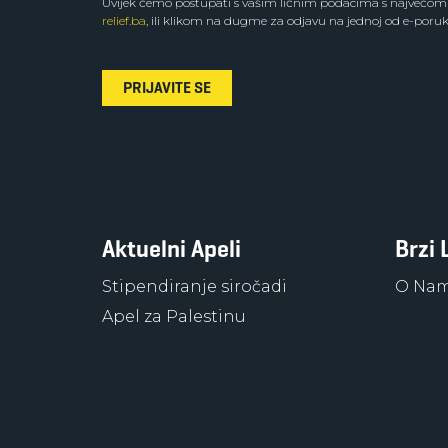
Uvijek ćemo postupati s vašim ličnim podacima s najvećom 
relief.ba
, ili klikom na dugme za odjavu na jednoj od e-poruk
PRIJAVITE SE
Aktuelni Apeli
Brzi 
Stipendiranje siročadi
O Na
Apel za Palestinu