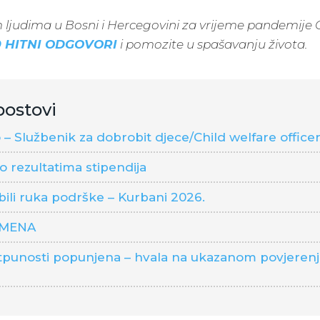
 ljudima u Bosni i Hercegovini za vrijeme pandemije C
9 HITNI ODGOVORI
i pomozite u spašavanju života.
postovi
– Službenik za dobrobit djece/Child welfare office
o rezultatima stipendija
 bili ruka podrške – Kurbani 2026.
OMENA
punosti popunjena – hvala na ukazanom povjerenju