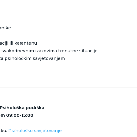
anike
aciji ili karantenu
a svakodnevnim izazovima trenutne situacije
za psihološkim savjetovanjem
H Psihološka podrška
m 09:00-15:00
nku:
Psihološko savjetovanje