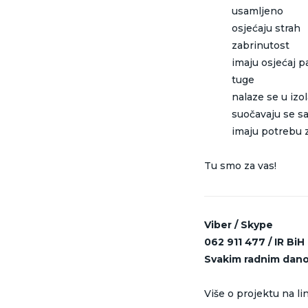
usamljeno
osjećaju strah
zabrinutost
imaju osjećaj p
tuge
nalaze se u izol
suočavaju se s
imaju potrebu 
Tu smo za vas!
Viber / Skype
062 911 477 / IR Bi
Svakim radnim dano
Više o projektu na li