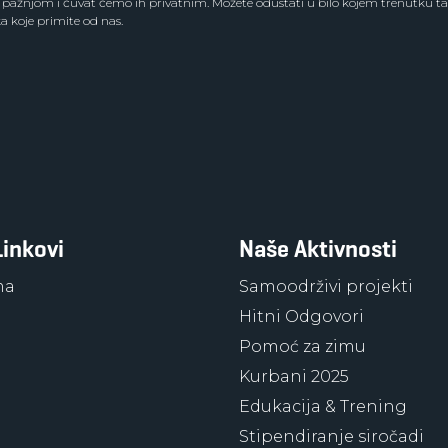
pažnjom i čuvat ćemo ih privatnim. Možete odustati u bilo kojem trenutku ta
a koje primite od nas.
Linkovi
Naše Aktivnosti
ma
Samoodrživi projekti
Hitni Odgovori
Pomoć za zimu
Kurbani 2025
Edukacija & Trening
Stipendiranje siročadi