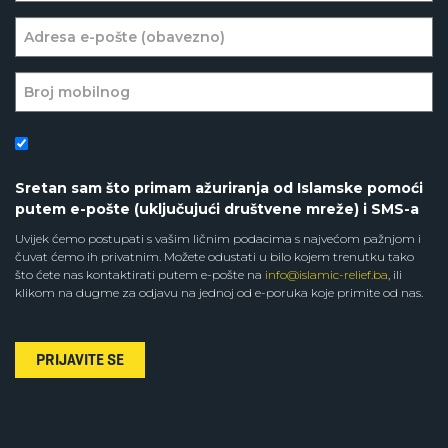
Sretan sam što primam ažuriranja od Islamske pomoći
putem e-pošte (uključujući društvene mreže) i SMS-a
Uvijek ćemo postupati s vašim ličnim podacima s najvećom pažnjom i
čuvat ćemo ih privatnim. Možete odustati u bilo kojem trenutku tako
što ćete nas kontaktirati putem e-pošte na
info@islamic-relief.ba
, ili
klikom na dugme za odjavu na jednoj od e-poruka koje primite od nas.
PRIJAVITE SE