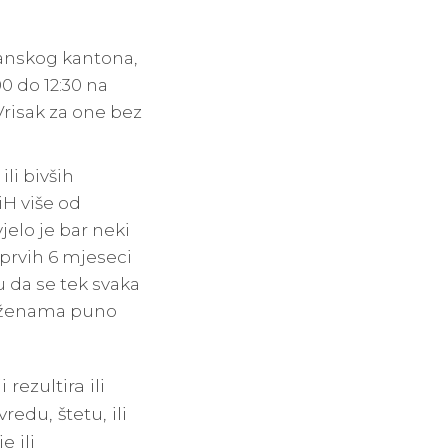
lanskog kantona,
00 do 12:30 na
risak za one bez
li bivših
iH više od
jelo je bar neki
 prvih 6 mjeseci
u da se tek svaka
nad ženama puno
rezultira ili
redu, štetu, ili
e ili