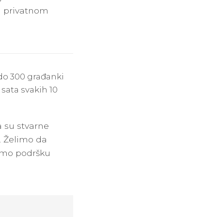
li privatnom
0 do 300 građanki
sata svakih 10
a su stvarne
. Želimo da
žimo podršku