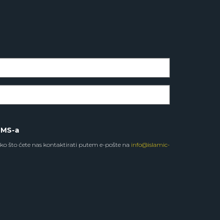
SMS-a
ko što ćete nas kontaktirati putem e-pošte na
info@islamic-