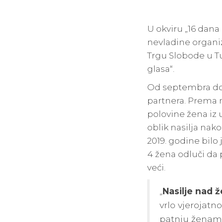
U okviru „16 dana
nevladine organiza
Trgu Slobode u T
glasa“.
Od septembra do d
partnera. Prema n
polovine žena iz u
oblik nasilja nak
2019. godine bilo 
4 žena odluči da p
veći.
„
Nasilje nad 
vrlo vjerojatn
patnju ženama,