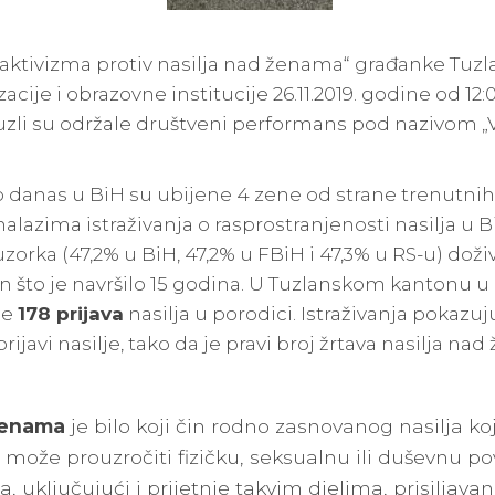
 aktivizma protiv nasilja nad ženama“ građanke Tuz
cije i obrazovne institucije 26.11.2019. godine od 12:
uzli su održale društveni performans pod nazivom „V
anas u BiH su ubijene 4 zene od strane trenutnih i
alazima istraživanja o rasprostranjenosti nasilja u B
zorka (47,2% u BiH, 47,2% u FBiH i 47,3% u RS-u) doživ
on što je navršilo 15 godina. U Tuzlanskom kantonu u
je
178 prijava
nasilja u porodici. Istraživanja pokazuj
rijavi nasilje, tako da je pravi broj žrtava nasilja 
ženama
je bilo koji čin rodno zasnovanog nasilja koji 
o može prouzročiti fizičku, seksualnu ili duševnu pov
 uključujući i prijetnje takvim djelima, prisiljavanj