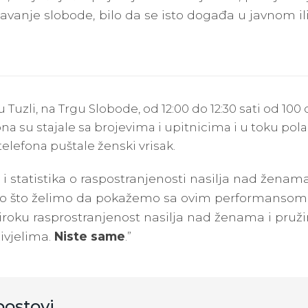
avanje slobode, bilo da se isto događa u javnom i
 u Tuzli, na Trgu Slobode, od 12:00 do 12:30 sati od 10
a su stajale sa brojevima i upitnicima i u toku pola 
telefona puštale ženski vrisak.
a i statistika o raspostranjenosti nasilja nad ženam
ono što želimo da pokažemo sa ovim performansom
roku rasprostranjenost nasilja nad ženama i pru
ivjelima.
Niste same
.”
postovi