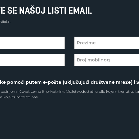
E SE NAŠOJ LISTI EMAIL
ijeta.
ske pomoći putem e-pošte (uključujući društvene mreže) i 
pažnjom i čuvat ćemo ih privatnim. Možete odustati u bilo kojem trenutku ta
a koje primite od nas.