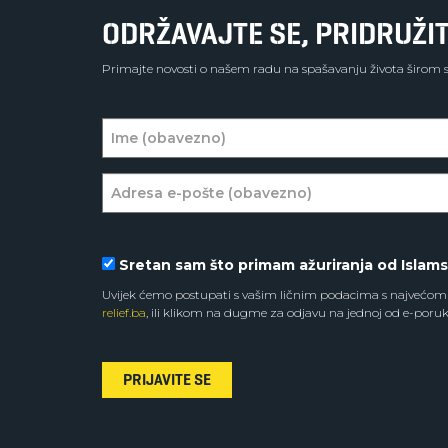
ODRŽAVAJTE SE, PRIDRUŽIT
Primajte novosti o našem radu na spašavanju života širom sv
Sretan sam što primam ažuriranja od Islam
Uvijek ćemo postupati s vašim ličnim podacima s najvećom 
relief.ba
, ili klikom na dugme za odjavu na jednoj od e-poruk
PRIJAVITE SE