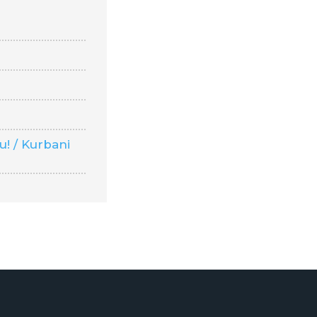
r
! / Kurbani