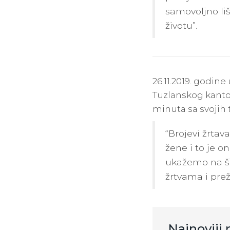
samovoljno liš
životu”.
26.11.2019. godine
Tuzlanskog kanton
minuta sa svojih 
“Brojevi žrtav
žene i to je 
ukažemo na ši
žrtvama i prež
Najnoviji 